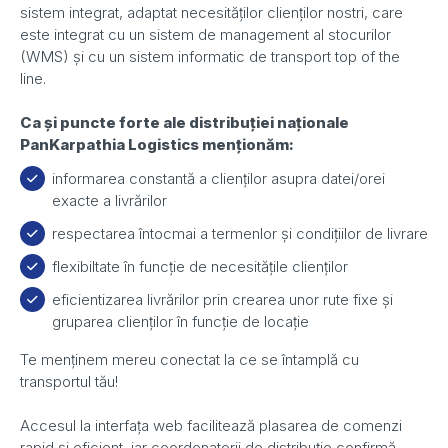
sistem integrat, adaptat necesităților clienților nostri, care
este integrat cu un sistem de management al stocurilor
(WMS) și cu un sistem informatic de transport top of the
line.
Ca și puncte forte ale distribuției naționale
PanKarpathia Logistics menționăm:
informarea constantă a clienților asupra datei/orei
exacte a livrărilor
respectarea întocmai a termenlor și condițiilor de livrare
flexibiltate în funcție de necesitățile clienților
eficientizarea livrărilor prin crearea unor rute fixe și
gruparea clienților în funcție de locație
Te menținem mereu conectat la ce se întamplă cu
transportul tău!
Accesul la interfața web facilitează plasarea de comenzi
rapid și eficient, iar coordonatorii de distribuție confirmă