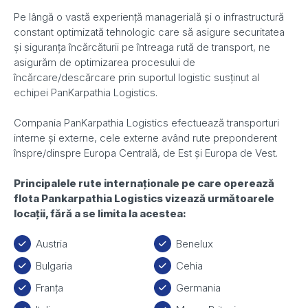
Pe lângă o vastă experiență managerială și o infrastructură
constant optimizată tehnologic care să asigure securitatea
și siguranța încărcăturii pe întreaga rută de transport, ne
asigurăm de optimizarea procesului de
încărcare/descărcare prin suportul logistic susținut al
echipei PanKarpathia Logistics.
Compania PanKarpathia Logistics efectuează transporturi
interne și externe, cele externe având rute preponderent
înspre/dinspre Europa Centrală, de Est și Europa de Vest.
Principalele rute internaționale pe care operează
flota Pankarpathia Logistics vizează următoarele
locații, fără a se limita la acestea:
Austria
Benelux
Bulgaria
Cehia
Franța
Germania