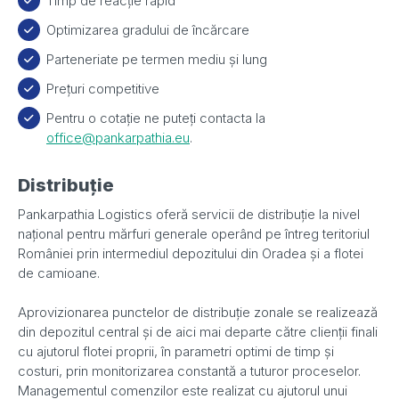
Timp de reacție rapid
Optimizarea gradului de încărcare
Parteneriate pe termen mediu și lung
Prețuri competitive
Pentru o cotație ne puteți contacta la
office@pankarpathia.eu
.
Distribuție
Pankarpathia Logistics oferă servicii de distribuție la nivel
național pentru mărfuri generale operând pe întreg teritoriul
României prin intermediul depozitului din Oradea și a flotei
de camioane.
Aprovizionarea punctelor de distribuție zonale se realizează
din depozitul central și de aici mai departe către clienții finali
cu ajutorul flotei proprii, în parametri optimi de timp și
costuri, prin monitorizarea constantă a tuturor proceselor.
Managementul comenzilor este realizat cu ajutorul unui