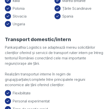
Italia
Marea Britanie
Polonia
Țările Scandinave
Slovacia
Spania
Ungaria
Transport domestic/intern
Pankarpathia Logistics se adaptează mereu solicitărilor
clienților oferind și servicii de transport rutier intern pe întreg
teritoriul României conectând cele mai importante
regiuni/orașe ale țării.
Realizăm transporturi interne în regim de
grupaj/parțiale/complete între principalele regiuni
economice ale țării oferind clienților:
Flexibilitate
Personal experimentat